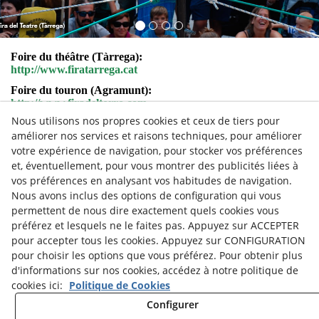
Foire du théâtre (Tàrrega):
http://www.firatarrega.cat
Foire du touron (Agramunt):
http://www.firadeltorro.com
Nous utilisons nos propres cookies et ceux de tiers pour
Foire du chasseur (Tàrrega):
améliorer nos services et raisons techniques, pour améliorer
http://sctarrega.com
votre expérience de navigation, pour stocker vos préférences
Foire agricole de Sant Josep (Mollerussa):
et, éventuellement, pour vous montrer des publicités liées à
http://www.fira.com
vos préférences en analysant vos habitudes de navigation.
Foire de la vendange et du vin (Verdú):
Nous avons inclus des options de configuration qui vous
http://www.viulafesta.cat/activitat/festa-de-la-verema-i-el-vi-a-
permettent de nous dire exactement quels cookies vous
verdu/
préférez et lesquels ne le faites pas. Appuyez sur ACCEPTER
Foire de la moisson et du battage (La Fuliola):
pour accepter tous les cookies. Appuyez sur CONFIGURATION
http://www.segaribatre.cat
pour choisir les options que vous préférez. Pour obtenir plus
d'informations sur nos cookies, accédez à notre politique de
cookies ici:
Politique de Cookies
Configurer
Política Privacitat | Avís Legal