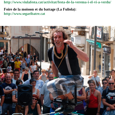
http://www.viulafesta.cat/activitat/festa-de-la-verema-i-el-vi-a-verdu/
Foire de la moisson et du battage (La Fuliola):
http://www.segaribatre.cat