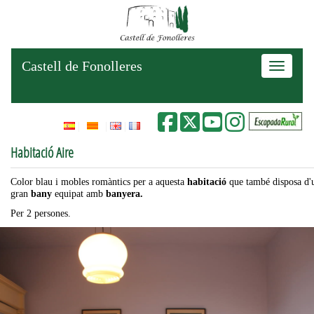
Castell de Fonolleres
Toggle na
Habitació Aire
Color blau i mobles romàntics per a aquesta
habitació
que també disposa d'
gran
bany
equipat amb
banyera.
Per 2 persones.
Anterior
Seg