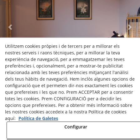
Utilitzem cookies pròpies i de tercers per a millorar els
nostres serveis i raons tècniques, per a millorar la teva
experiència de navegació, per a emmagatzemar les teves
preferències i, opcionalment, per a mostrar-te publicitat
Habitació Aire | Castell de Fonolleres
relacionada amb les teves preferències mitjançant l'anàlisi
dels teus hàbits de navegació. Hem inclòs algunes opcions de
configuració que et permeten dir-nos exactament les cookies
que prefereixes i les que no. Prem ACCEPTAR per a consentir
Color blau i mobles romàntics per a aquesta
habitació
que també
totes les cookies. Prem CONFIGURACIÓ per a decidir les
disposa d'un gran
bany
equipat amb
banyera.
opcions que prefereixes. Per a obtenir més informació sobre
Per 2 persones.
les nostres cookies accedeix a la nostra Política de cookies
aquí:
Política de Galetes
Política Privacitat | Avís Legal
Configurar